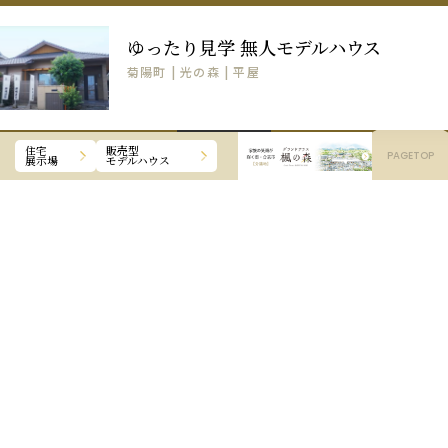
モデルハウスや家づくりに関しての
ゆったり見学 無人モデルハウス
ご質問・ご相談は
菊陽町 | 光の森 | 平屋
お気軽にご連絡ください。
CLOSE
住宅
販売型
PAGETOP
展示場
モデルハウス
OPEN
モデルハウス
来場予約
来場予約受付フォームは
こちら
サイトからのご予約は
メールフォームから24時間受付中!