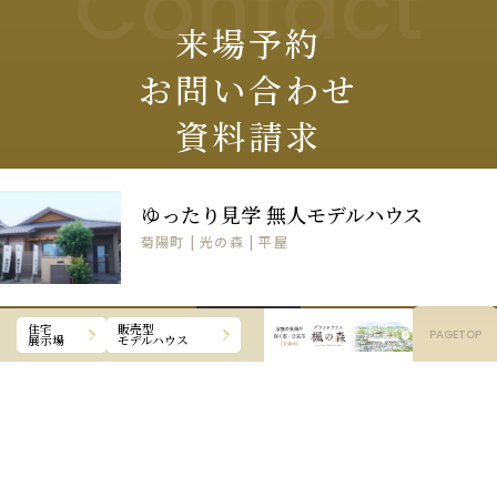
Contact
来場予約
お問い合わせ
資料請求
モデルハウスや家づくりに関しての
ゆったり見学 無人モデルハウス
ご質問・ご相談は
菊陽町 | 光の森 | 平屋
お気軽にご連絡ください。
CLOSE
住宅
販売型
PAGETOP
展示場
モデルハウス
OPEN
モデルハウス