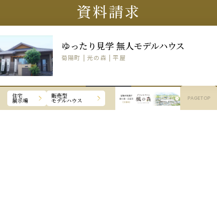
資料請求
モデルハウスや家づくりに関しての
ゆったり見学 無人モデルハウス
ご質問・ご相談は
菊陽町 | 光の森 | 平屋
お気軽にご連絡ください。
CLOSE
住宅
販売型
PAGETOP
展示場
モデルハウス
OPEN
モデルハウス
来場予約
来場予約受付フォームは
こちら